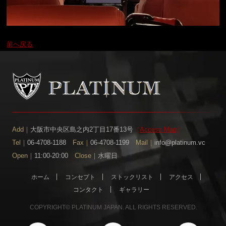
前へ戻る
Add｜
大阪市中央区島之内2丁目17番13号
［
Access Map
］
Tel｜
06-4708-1188
Fax｜
06-4708-1199
Mail｜
info@platinum.vc
Open｜
11:00-20:00
Close｜
水曜日
ホーム
コンセプト
ストックリスト
アクセス
コンタクト
ギャラリー
COPYRIGHT© PLATINUM JAPAN. ALL RIGHTS RESERVED.