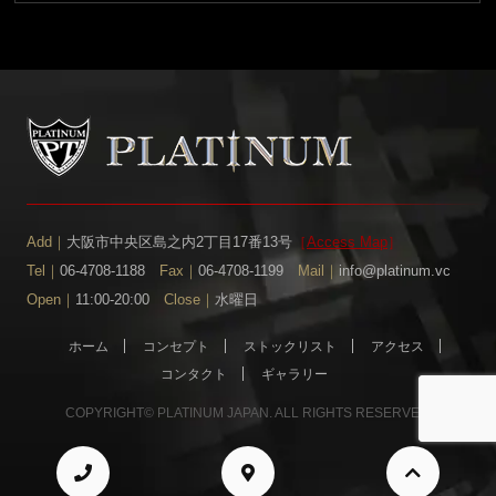
Add｜
大阪市中央区島之内2丁目17番13号
［
Access Map
］
Tel｜
06-4708-1188
Fax｜
06-4708-1199
Mail｜
info@platinum.vc
Open｜
11:00-20:00
Close｜
水曜日
ホーム
コンセプト
ストックリスト
アクセス
コンタクト
ギャラリー
COPYRIGHT© PLATINUM JAPAN. ALL RIGHTS RESERVED.