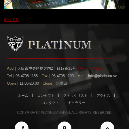
前へ戻る
Add｜
大阪市中央区島之内2丁目17番13号
［
Access Map
］
Tel｜
06-4708-1188
Fax｜
06-4708-1199
Mail｜
info@platinum.vc
Open｜
11:00-20:00
Close｜
水曜日
ホーム
コンセプト
ストックリスト
アクセス
コンタクト
ギャラリー
COPYRIGHT© PLATINUM JAPAN. ALL RIGHTS RESERVED.