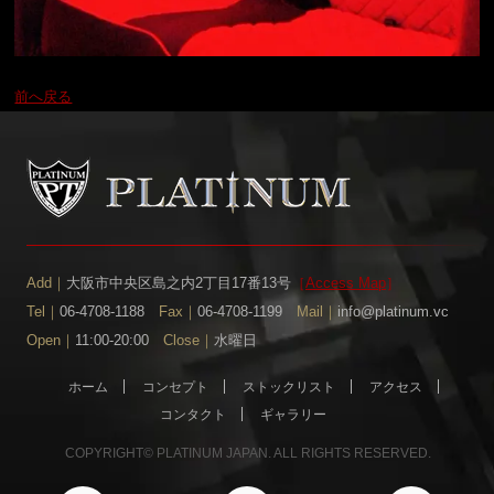
前へ戻る
Add｜
大阪市中央区島之内2丁目17番13号
［
Access Map
］
Tel｜
06-4708-1188
Fax｜
06-4708-1199
Mail｜
info@platinum.vc
Open｜
11:00-20:00
Close｜
水曜日
ホーム
コンセプト
ストックリスト
アクセス
コンタクト
ギャラリー
COPYRIGHT© PLATINUM JAPAN. ALL RIGHTS RESERVED.