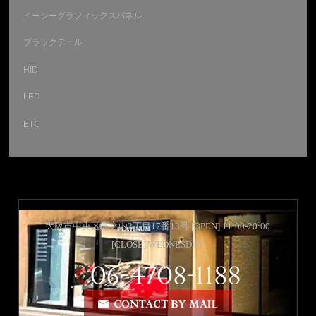
イージーグラフィックスパネル
ブラックテール
HID
LED
ETC
大阪市中央区島之内2丁目17番13号
[OPEN]
11:00-20:00
[CLOSE]
WEDNESDAY