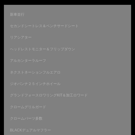
新車並行
セカンドシートレス＆ベンチサードシート
リアシアター
ヘッドレストモニター＆フリップダウン
アルカンターラルーフ
ネクストネーションフルエアロ
ジオバンナ２５インチホイール
グランドフォースロワリングKIT＆加工ロワード
クロームグリルガード
クロームパーツ多数
BLACKデュアルマフラー