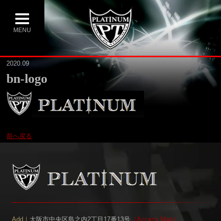
MENU
2020.09
bn-logo
前へ戻る
Add｜
大阪市中央区島之内2丁目17番13号
［
Access Map
］