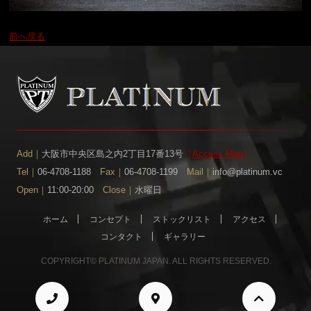
前へ戻る
Add｜
大阪市中央区島之内2丁目17番13号
［
Access Map
］
Tel｜
06-4708-1188
Fax｜
06-4708-1199
Mail｜
info@platinum.vc
Open｜
11:00-20:00
Close｜
水曜日
ホーム
コンセプト
ストックリスト
アクセス
コンタクト
ギャラリー
COPYRIGHT© PLATINUM JAPAN. ALL RIGHTS RESERVED.