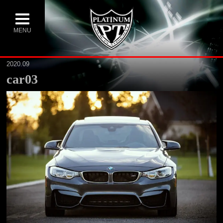
MENU
2020.09
car03