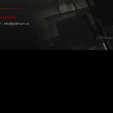
ccess Map
］
il｜
info@platinum.vc
COPYRIGHT