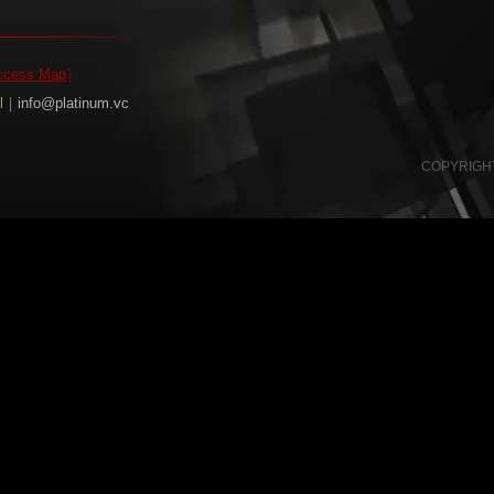
ccess Map
］
il｜
info@platinum.vc
COPYRIGHT