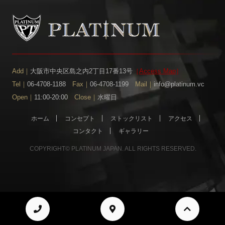
Add｜
大阪市中央区島之内2丁目17番13号
［
Access Map
］
Tel｜
06-4708-1188
Fax｜
06-4708-1199
Mail｜
info@platinum.vc
Open｜
11:00-20:00
Close｜
水曜日
ホーム
コンセプト
ストックリスト
アクセス
コンタクト
ギャラリー
COPYRIGHT© PLATINUM JAPAN. ALL RIGHTS RESERVED.