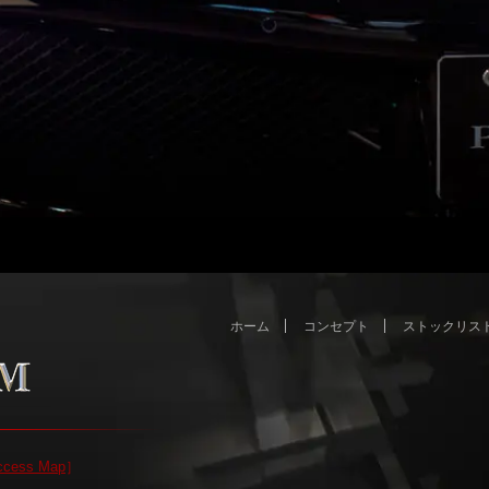
ホーム
コンセプト
ストックリス
ccess Map
］