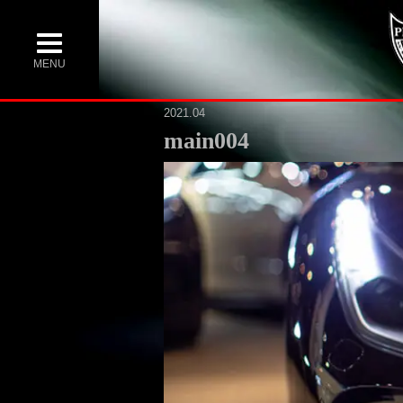
MENU
2021.04
main004