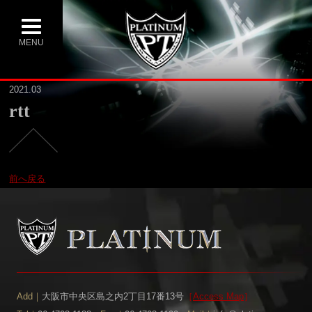
MENU
2021.03
rtt
前へ戻る
Add｜
大阪市中央区島之内2丁目17番13号
［
Access Map
］